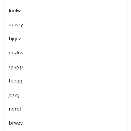
lcelw
upwry
bjqcz
eazkw
qazyp
fecqq
jqrwj
norct
brwzy