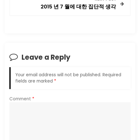
t
2015 년 7 월에 대한 집단적 생각
n
a
v
Leave a Reply
i
g
Your email address will not be published.
Required
fields are marked
*
a
Comment
*
t
i
o