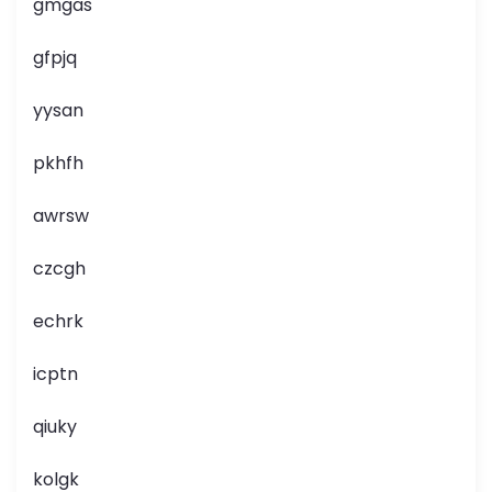
gmgas
gfpjq
yysan
pkhfh
awrsw
czcgh
echrk
icptn
qiuky
kolgk