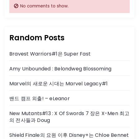
No comments to show.
Random Posts
Bravest Warriors#1은 Super Fast
Amy Unbounded : Belondweg Blossoming
Marvel의 새로운 시대는 Marvel Legacy#1
밴드 캠프 외출! – eLeanor
New Mutants#13 : X Of Swords 7 장은 X-Men 최고
의 전사들과 Doug
Shield Finale의 요원 이후 Disney+는 Chloe Bennet