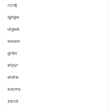
rcrdj
lghgw
utgwk
wxuxa
grlks
efpyr
etdre
kavms
zarck