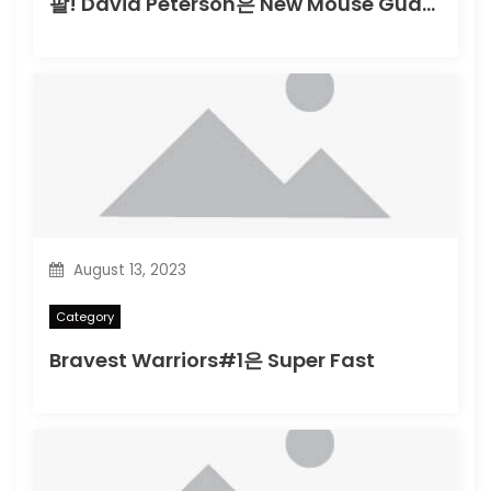
팔! David Peterson은 New Mouse Guard Collection
August 13, 2023
Category
Bravest Warriors#1은 Super Fast