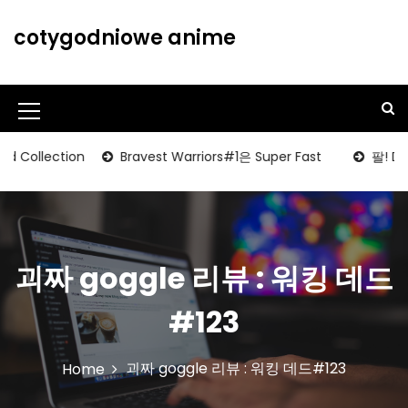
S
k
cotygodniowe anime
i
p
t
o
M
c
o
e
lection
Bravest Warriors#1은 Super Fast
팔! David P
n
n
t
u
e
n
I
t
c
괴짜 goggle 리뷰 : 워킹 데드
o
#123
n
괴짜 goggle 리뷰 : 워킹 데드#123
Home