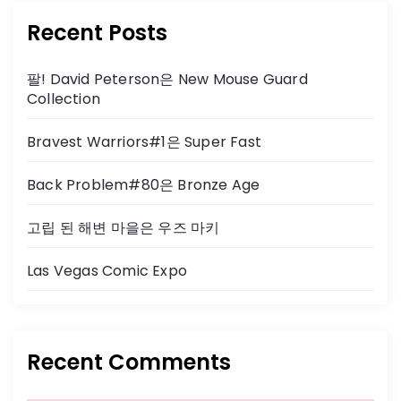
Recent Posts
팔! David Peterson은 New Mouse Guard
Collection
Bravest Warriors#1은 Super Fast
Back Problem#80은 Bronze Age
고립 된 해변 마을은 우즈 마키
Las Vegas Comic Expo
Recent Comments